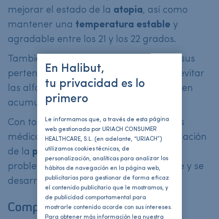
mejorar el estado de la
atopia
, así como
mantener una
temperatura estable
y
agradable entre los 21 y los 22 grados.
También hemos de prestar atención a sus
En Halibut,
pertenencias y la
limpieza de la cuna
, evitar
tu privacidad es lo
las alfombras o los peluches, que pueden
primero
acumular fácilmente ácaros.
Le informamos que, a través de esta página
Con todas estas medidas y los cuidados
web gestionada por URIACH CONSUMER
médicos, tendremos bajo control la situación
HEALTHCARE, S.L. (en adelante, “URIACH”)
utilizamos cookies técnicas, de
de la
piel atópica
, y que este no sea un
personalización, analíticas para analizar los
problema para que el pequeño disfrute y se
hábitos de navegación en la página web,
publicitarias para gestionar de forma eficaz
desarrolle con total normalidad
el contenido publicitario que le mostramos, y
de publicidad comportamental para
Comparte este articulo
mostrarle contenido acorde con sus intereses.
Para obtener más información lea nuestra